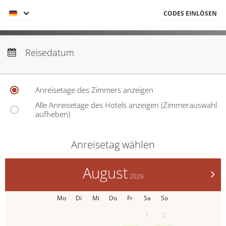
CODES EINLÖSEN
Anreise:
keine Auswahl
Abreise:
Reisedatum
keine Auswahl
Codes einlösen
Übernachtungen:
0
Hier können Sie Ihre Aktionscodes
oder Gutscheine einlösen.
Aktuell akzeptieren wir folgende
Codes:
Anreisetage des Zimmers anzeigen
Gutscheine
Alle Anreisetage des Hotels anzeigen (Zimmerauswahl
aufheben)
Anreisetag wählen
August
>
2026
Mo
Di
Mi
Do
Fr
Sa
So
1
2